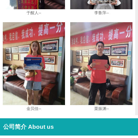
于醒人--
李鲁萍--
金贝佳--
栗振渊--
公司简介 About us